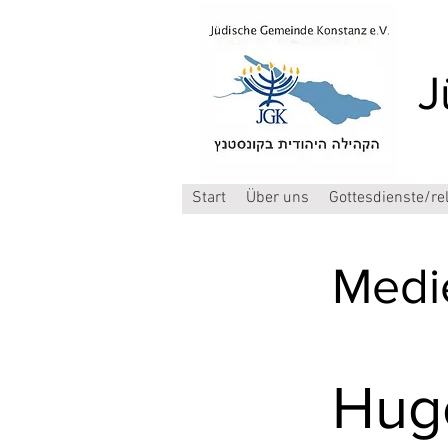
J
Start
Über uns
Gottesdienste/rel
Medi
Hug