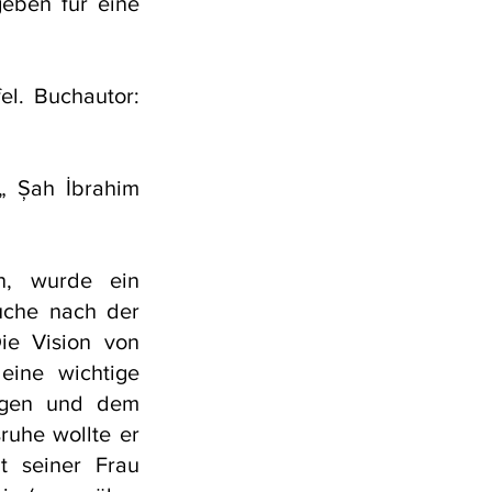
eben für eine
el. Buchautor:
 „ Șah İbrahim
n, wurde ein
Suche nach der
ie Vision von
eine wichtige
ingen und dem
ruhe wollte er
t seiner Frau