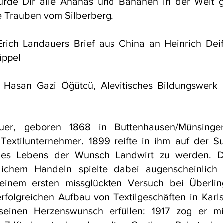
rde Dir alle Ananas und Bananen in der Welt g
e Trauben vom Silberberg.
Erich Landauers Brief aus China an Heinrich Deif
üppel
: Hasan Gazi Öğütcü, Alevitisches Bildungswerk
er, geboren 1868 in Buttenhausen/Münsinge
r Textilunternehmer. 1899 reifte in ihm auf der 
 des Lebens der Wunsch Landwirt zu werden. D
lichem Handeln spielte dabei augenscheinlich 
 einem ersten missglückten Versuch bei Überl
rfolgreichen Aufbau von Textilgeschäften in Karls
seinen Herzenswunsch erfüllen: 1917 zog er mi