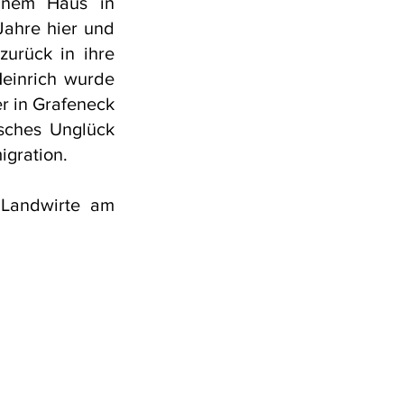
einem Haus in
Jahre hier und
urück in ihre
Heinrich wurde
r in Grafeneck
isches Unglück
igration.
 Landwirte am