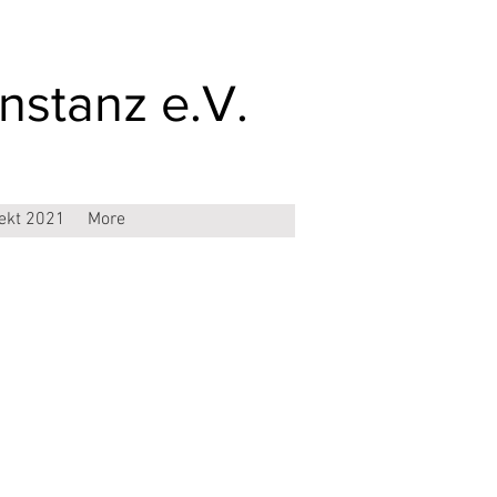
stanz e.V.
jekt 2021
More