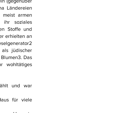
ein (gegenüber
 ha Ländereien
e meist armen
 ihr soziales
en Stoffe und
er erhielten an
selgenerator2
 als jüdischer
r Blumen3. Das
hr wohltätiges
ählt und war
aus für viele