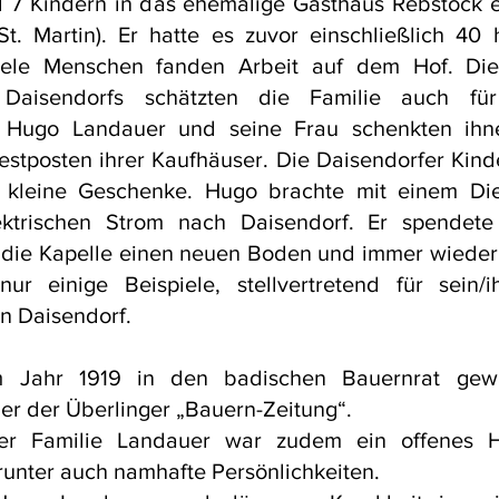
d 7 Kindern in das ehemalige Gasthaus Rebstock 
St. Martin). Er hatte es zuvor einschließlich 40
iele Menschen fanden Arbeit auf dem Hof. Di
 Daisendorfs schätzten die Familie auch für
 Hugo Landauer und seine Frau schenkten ihn
estposten ihrer Kaufhäuser. Die Daisendorfer Kind
 kleine Geschenke. Hugo brachte mit einem Die
lektrischen Strom nach Daisendorf. Er spendete
r die Kapelle einen neuen Boden und immer wiede
nur einige Beispiele, stellvertretend für sein/i
n Daisendorf.
 Jahr 1919 in den badischen Bauernrat gew
er der Überlinger „Bauern-Zeitung“.
r Familie Landauer war zudem ein offenes H
unter auch namhafte Persönlichkeiten.