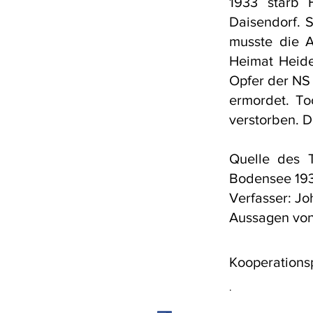
1933 starb 
Daisendorf. S
musste die A
Heimat Heide
Opfer der NS 
ermordet. To
verstorben. D
Quelle des T
Bodensee 19
Verfasser: J
Aussagen von
Kooperations
.