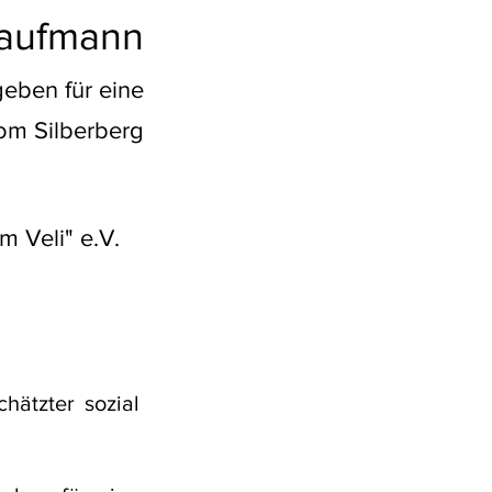
Kaufmann
geben für eine
om Silberberg
m Veli" e.V.
ätzter sozial