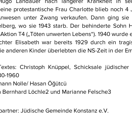
Hugo Landauer nach längerer Krankheit in s
eine protestantische Frau Charlotte blieb noch 4 
nwesen unter Zwang verkaufen. Dann ging sie z
lberg, wo sie 1943 starb. Der behinderte Sohn 
Aktion T4 („Töten unwerten Lebens“). 1940 wurde e
chter Elisabeth war bereits 1929 durch ein trag
ie anderen Kinder überlebten die NS-Zeit in der Em
extes: Christoph Knüppel, Schicksale jüdischer
30-1960
ohann Nolle/ Hasan Öğütcü
 Bernhard Löchle2 und Marianne Felsche3
partner: Jüdische Gemeinde Konstanz e.V.