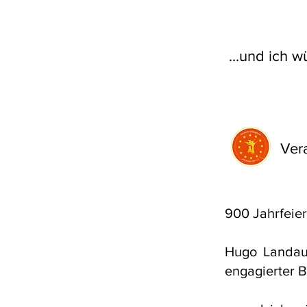
...und ich 
Vera
900 Jahrfeier
Hugo Landaue
engagierter B